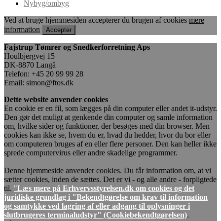
Nybyg/ombyg
Ved at bruge hjemmesiden accepterer du brugen af cookies
mere
information
Accepter
Fajstrup Tømrer og Snedkerforretning Aps
Houlbjergvej 15
DK-8870 Langå
Telefon: +45 20 99 99 28
Email: simon@ftos.dk
Dette website anvender cookies
En cookie er en fil, som lægges på din computer eller andet it-udstyr.
Den gør det muligt at genkende din computer og samle information
om, hvilke sider og funktioner, der besøges med din browser. Men
cookies kan ikke se, hvem du er, hvad du hedder, hvor du bor eller
om computeren bruges af en eller flere personer. Den kan heller ikke
sprede computervirus eller andre skadelige programmer.
Denne hjemmeside anvender cookies. Du får information om, at vi
sætter cookies, inden de sættes. Det er vi - og alle andre - forpligtede
til.
"
Læs mere på Erhvervsstyrelsen.dk om cookies og det
juridiske grundlag i "Bekendtgørelse om krav til information
og samtykke ved lagring af eller adgang til oplysninger i
slutbrugeres terminaludstyr" (Cookiebekendtgørelsen)
.