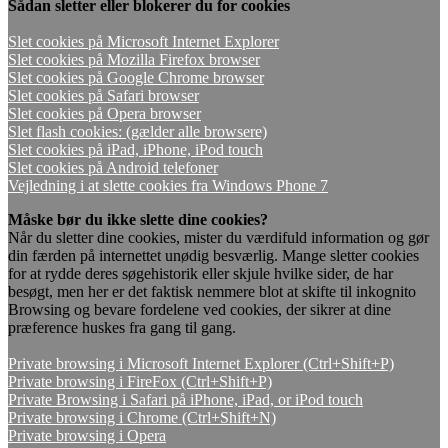
Sådan sletter eller blokerer du for cookies
Slet cookies på Microsoft Internet Explorer
Slet cookies på Mozilla Firefox browser
Slet cookies på Google Chrome browser
Slet cookies på Safari browser
Slet cookies på Opera browser
Slet flash cookies: (gælder alle browsere)
Slet cookies på iPad, iPhone, iPod touch
Slet cookies på Android telefoner
Vejledning i at slette cookies fra Windows Phone 7
Måske bør du ikke slette dine cookies?
Når du sletter dine cookies, mister du værdifuld information og gør
din færden på internettet unødig besværlig. Mange sletter cookies
for at rydde deres søgehistorik eller skjule hvilke sider, de har
besøgt, men her er det faktisk nemmere blot at skifte til inkognito
Browsing og bevare fordelene ved cookies, der sikrer at dine
præference huskes fra gang til gang.
Private browsing i Microsoft Internet Explorer (Ctrl+Shift+P)
Private browsing i FireFox (Ctrl+Shift+P)
Private Browsing i Safari på iPhone, iPad, or iPod touch
Private browsing i Chrome (Ctrl+Shift+N)
Private browsing i Opera