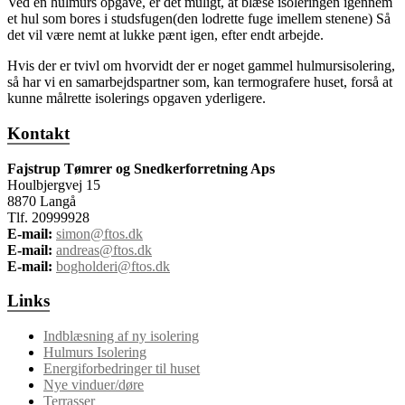
Ved en hulmurs opgave, er det muligt, at blæse isoleringen igennem
et hul som bores i studsfugen(den lodrette fuge imellem stenene) Så
det vil være nemt at lukke pænt igen, efter endt arbejde.
Hvis der er tvivl om hvorvidt der er noget gammel hulmursisolering,
så har vi en samarbejdspartner som, kan termografere huset, forså at
kunne målrette isolerings opgaven yderligere.
Kontakt
Fajstrup Tømrer og Snedkerforretning Aps
Houlbjergvej 15
8870 Langå
Tlf. 20999928
E-mail:
simon@ftos.dk
E-mail:
andreas@ftos.dk
E-mail:
bogholderi@ftos.dk
Links
Indblæsning af ny isolering
Hulmurs Isolering
Energiforbedringer til huset
Nye vinduer/døre
Terrasser