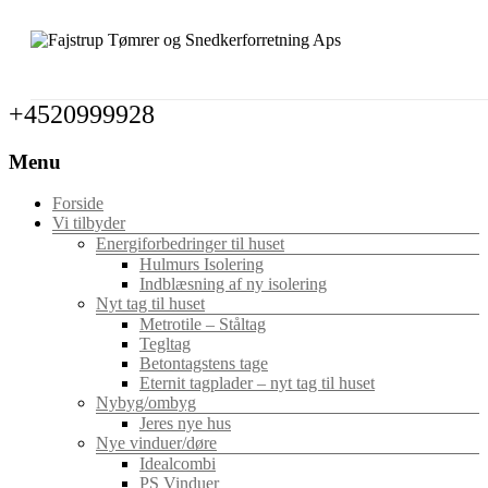
+4520999928
Menu
Forside
Vi tilbyder
Energiforbedringer til huset
Hulmurs Isolering
Indblæsning af ny isolering
Nyt tag til huset
Metrotile – Ståltag
Tegltag
Betontagstens tage
Eternit tagplader – nyt tag til huset
Nybyg/ombyg
Jeres nye hus
Nye vinduer/døre
Idealcombi
PS Vinduer