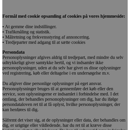
Formål med cookie opsamling af cookies på vores hjemmeside:
• At gemme dine indstillinger.
• Trafikmåling og statistik.
• Målretning og frekvensstyring af annoncering.
• Tredjeparter med adgang til at sætte cookies
Persondata
Personoplysninger afgives aldrig til tredjepart, med mindre du selv
udtrykkeligt giver samtykke hertil, og vi indsamler ikke
personoplysninger, uden at du selv har givet os disse oplysninger
ved registrering, køb eller deltagelse i en undersøgelse m.v.
Du afgiver dine personlige oplysninger på eget ansvar.
Personoplysninger bruges til at gennemføre det køb eller den
service, som oplysningerne er indsamlet i forbindelse med. I det
omfang, der behandles personoplysninger om dig, har du ifølge
persondataloven ret til at få oplyst, hvilke personoplysninger, der
kan henføres til dig.
Såfremt det viser sig, at de oplysninger eller data, der behandles om
dig, er urigtige eller vildledende, har du ret til at kræve disse