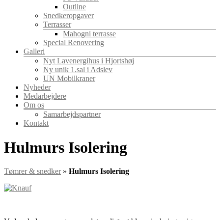
Outline
Snedkeropgaver
Terrasser
Mahogni terrasse
Special Renovering
Galleri
Nyt Lavenergihus i Hjortshøj
Ny unik 1.sal i Adslev
UN Mobilkraner
Nyheder
Medarbejdere
Om os
Samarbejdspartner
Kontakt
Hulmurs Isolering
Tømrer & snedker
»
Hulmurs Isolering